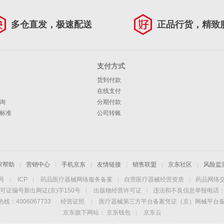
多仓直发，极速配送
正品行货，精致
支付方式
货到付款
在线支付
询
分期付款
标准
公司转账
家帮助
|
营销中心
|
手机京东
|
友情链接
|
销售联盟
|
京东社区
|
风险监
4号
|
ICP
|
药品医疗器械网络服务备案
|
自营医疗器械经营资质
|
药品网络
可证编号新出网证(京)字150号
|
出版物经营许可证
|
违法和不良信息举报电话：40
线：4006067733
经营证照
|
医疗器械第三方平台备案凭证（京）网械平台备字（
京东旗下网站：
京东钱包
|
京东云