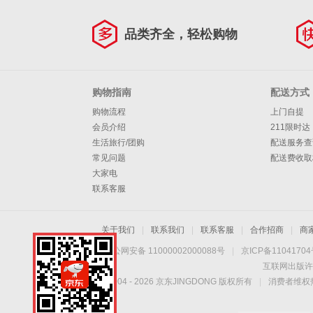
品类齐全，轻松购物
购物指南
配送方式
购物流程
上门自提
会员介绍
211限时达
生活旅行/团购
配送服务查
常见问题
配送费收取
大家电
联系客服
关于我们
|
联系我们
|
联系客服
|
合作招商
|
商
京公网安备 11000002000088号
|
京ICP备1104170
互联网出版许
Copyright © 2004 -
2026
京东JINGDONG 版权所有
|
消费者维权热
手机扫一扫，劲爆优