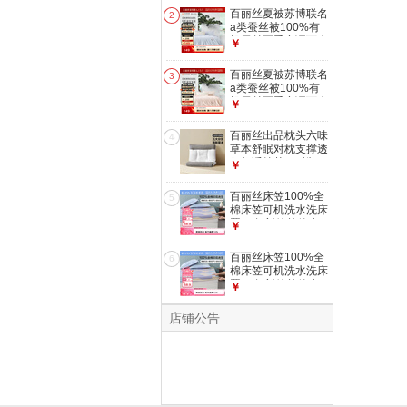
馆联名+A类抑菌+有
百丽丝夏被苏博联名
2
机蚕丝】夏被(浅灰
a类蚕丝被100%有
绿色)
机蚕丝夏季空调可水
￥
200cm×230cm
洗机洗 【苏州博物
馆联名+A类抑菌+有
百丽丝夏被苏博联名
3
机蚕丝】夏被(婴儿
a类蚕丝被100%有
蓝) 200cm×230cm
机蚕丝夏季空调可水
￥
洗机洗 【苏州博物
馆联名+A类抑菌+有
百丽丝出品枕头六味
4
机蚕丝】夏被(水晶
草本舒眠对枕支撑透
粉) 200cm×230cm
气舒适枕芯一对装
￥
六味草本舒眠对枕
45cm ×70cm
百丽丝床笠100%全
5
棉床笠可机洗水洗床
罩25年新款单件床
￥
笠干爽透气 洛斯倾
语全棉印花床笠 ×
百丽丝床笠100%全
6
150cm*200cm
棉床笠可机洗水洗床
罩25年新款单件床
￥
笠干爽透气 洛斯倾
语全棉印花床笠 ×
店铺公告
180cm*200cm