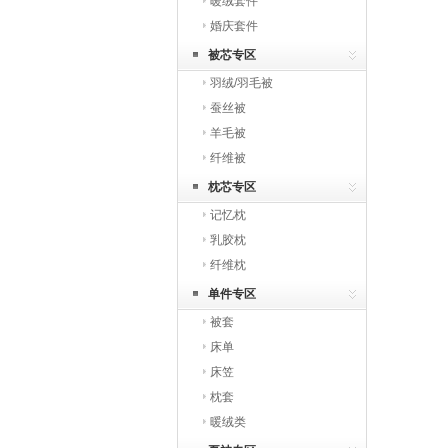
暖绒套件
婚庆套件
被芯专区
羽绒/羽毛被
蚕丝被
羊毛被
纤维被
枕芯专区
记忆枕
乳胶枕
纤维枕
单件专区
被套
床单
床笠
枕套
暖绒类