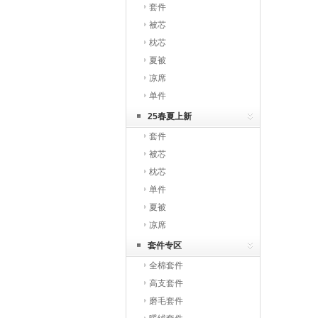
套件
被芯
枕芯
夏被
凉席
单件
25春夏上新
套件
被芯
枕芯
单件
夏被
凉席
套件专区
全棉套件
高支套件
磨毛套件