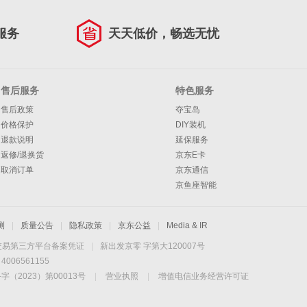
服务
天天低价，畅选无忧
售后服务
特色服务
售后政策
夺宝岛
价格保护
DIY装机
退款说明
延保服务
返修/退换货
京东E卡
取消订单
京东通信
京鱼座智能
测
|
质量公告
|
隐私政策
|
京东公益
|
Media & IR
交易第三方平台备案凭证
|
新出发京零 字第大120007号
06561155
2023）第00013号
|
营业执照
|
增值电信业务经营许可证