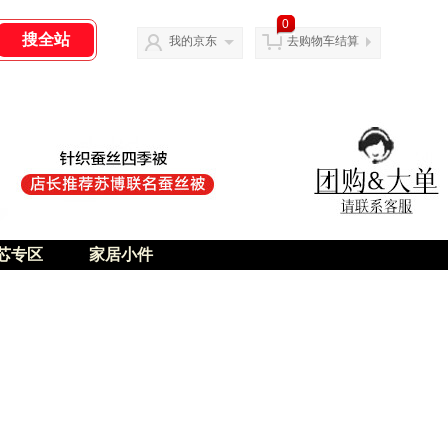
0
我的京东
去购物车结算
芯专区
家居小件