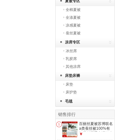
夏被专区
全棉夏被
全涤夏被
凉感夏被
蚕丝夏被
凉席专区
冰丝席
乳胶席
其他凉席
床垫床褥
床垫
床护垫
毛毯
销售排行
百丽丝夏被苏博联名
1
a类蚕丝被100%有
机蚕丝夏季空调可水
￥
洗机洗 【苏州博物