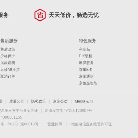
服务
天天低价，畅选无忧
售后服务
特色服务
售后政策
夺宝岛
价格保护
DIY装机
退款说明
延保服务
返修/退换货
京东E卡
取消订单
京东通信
京鱼座智能
测
|
质量公告
|
隐私政策
|
京东公益
|
Media & IR
交易第三方平台备案凭证
|
新出发京零 字第大120007号
06561155
2023）第00013号
|
营业执照
|
增值电信业务经营许可证