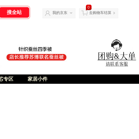
0
我的京东
去购物车结算
芯专区
家居小件