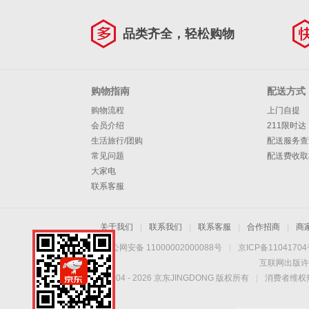
品类齐全，轻松购物
购物指南
配送方式
购物流程
上门自提
会员介绍
211限时达
生活旅行/团购
配送服务查
常见问题
配送费收取
大家电
联系客服
关于我们
|
联系我们
|
联系客服
|
合作招商
|
商
京公网安备 11000002000088号
|
京ICP备1104170
互联网出版许
Copyright © 2004 -
2026
京东JINGDONG 版权所有
|
消费者维权热
手机扫一扫，劲爆优