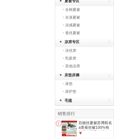
夏被专区
全棉夏被
全涤夏被
凉感夏被
蚕丝夏被
凉席专区
冰丝席
乳胶席
其他凉席
床垫床褥
床垫
床护垫
毛毯
销售排行
百丽丝夏被苏博联名
1
a类蚕丝被100%有
机蚕丝夏季空调可水
￥
洗机洗 【苏州博物