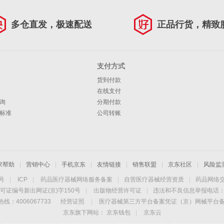
多仓直发，极速配送
正品行货，精致
支付方式
货到付款
在线支付
询
分期付款
标准
公司转账
家帮助
|
营销中心
|
手机京东
|
友情链接
|
销售联盟
|
京东社区
|
风险监
4号
|
ICP
|
药品医疗器械网络服务备案
|
自营医疗器械经营资质
|
药品网络
可证编号新出网证(京)字150号
|
出版物经营许可证
|
违法和不良信息举报电话：40
线：4006067733
经营证照
|
医疗器械第三方平台备案凭证（京）网械平台备字（
京东旗下网站：
京东钱包
|
京东云