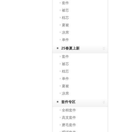
套件
被芯
枕芯
夏被
凉席
单件
25春夏上新
套件
被芯
枕芯
单件
夏被
凉席
套件专区
全棉套件
高支套件
磨毛套件