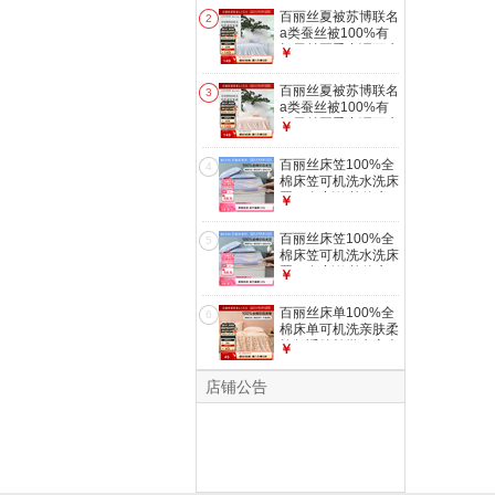
馆联名+A类抑菌+有
百丽丝夏被苏博联名
2
机蚕丝】夏被(浅灰
a类蚕丝被100%有
绿色)
机蚕丝夏季空调可水
￥
200cm×230cm
洗机洗 【苏州博物
馆联名+A类抑菌+有
百丽丝夏被苏博联名
3
机蚕丝】夏被(婴儿
a类蚕丝被100%有
蓝) 200cm×230cm
机蚕丝夏季空调可水
￥
洗机洗 【苏州博物
馆联名+A类抑菌+有
百丽丝床笠100%全
4
机蚕丝】夏被(水晶
棉床笠可机洗水洗床
粉) 200cm×230cm
罩25年新款单件床
￥
笠干爽透气 洛斯倾
语全棉印花床笠 ×
百丽丝床笠100%全
5
150cm*200cm
棉床笠可机洗水洗床
罩25年新款单件床
￥
笠干爽透气 洛斯倾
语全棉印花床笠 ×
百丽丝床单100%全
6
180cm*200cm
棉床单可机洗亲肤柔
软舒适纯棉学生宿舍
￥
床单 40S全棉床单
（卡通桃子）
店铺公告
180cm*230cm