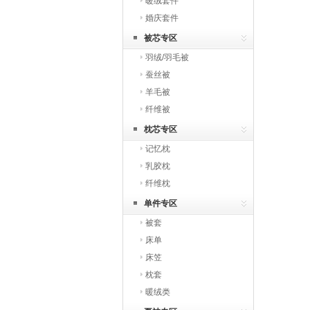
暖绒套件
婚庆套件
被芯专区
羽绒/羽毛被
蚕丝被
羊毛被
纤维被
枕芯专区
记忆枕
乳胶枕
纤维枕
单件专区
被套
床单
床笠
枕套
暖绒类